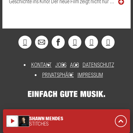
Geschichte ins Kino! Der neue Film zeigt nicht nur …
KONTAKT
JOBS
AGB
DATENSCHUTZ
PRIVATSPHÄRE
IMPRESSUM
SHAWN MENDES
play_arrow
STITCHES