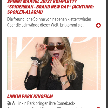
SPINNT MARVEL JETZT KOMPLETT?
"SPIDERMAN - BRAND NEW DAY" (ACHTUNG:
SPOILER-ALARM!)
Die freundliche Spinne von nebenan klettert wieder
über die Leinwände dieser Welt. Entkommt sie …
LINKIN PARK KINOFILM
🎬🎸 Linkin Park bringen ihre Comeback-