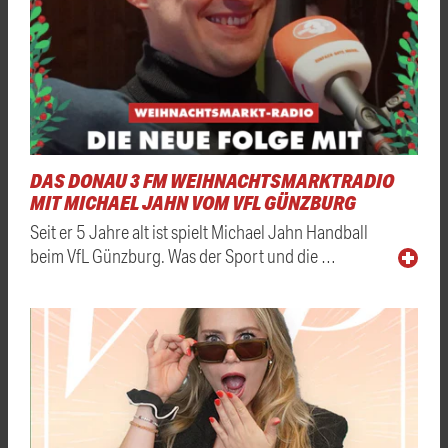
DAS DONAU 3 FM WEIHNACHTSMARKTRADIO
MIT MICHAEL JAHN VOM VFL GÜNZBURG
Seit er 5 Jahre alt ist spielt Michael Jahn Handball
beim VfL Günzburg. Was der Sport und die …