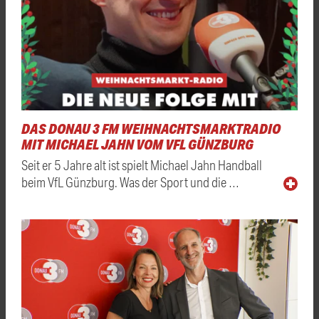
DAS DONAU 3 FM WEIHNACHTSMARKTRADIO
MIT MICHAEL JAHN VOM VFL GÜNZBURG
Seit er 5 Jahre alt ist spielt Michael Jahn Handball
beim VfL Günzburg. Was der Sport und die …