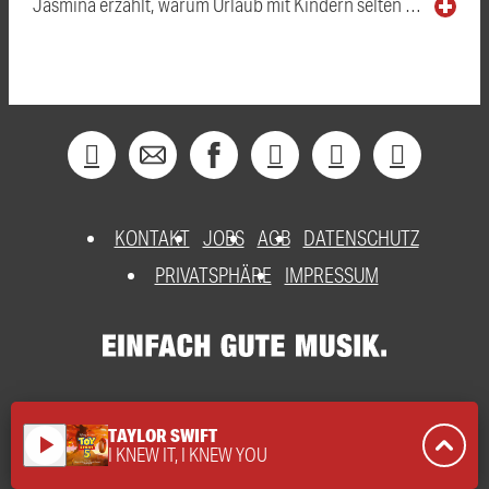
Jasmina erzählt, warum Urlaub mit Kindern selten …
KONTAKT
JOBS
AGB
DATENSCHUTZ
PRIVATSPHÄRE
IMPRESSUM
TAYLOR SWIFT
play_arrow
I KNEW IT, I KNEW YOU