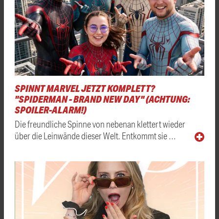
SPINNT MARVEL JETZT KOMPLETT?
"SPIDERMAN - BRAND NEW DAY" (ACHTUNG:
SPOILER-ALARM!)
Die freundliche Spinne von nebenan klettert wieder
über die Leinwände dieser Welt. Entkommt sie …