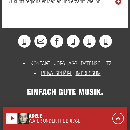
Zukunft regionaler Medien und erzählt, wie ihn …
KONTAKT
JOBS
AGB
DATENSCHUTZ
PRIVATSPHÄRE
IMPRESSUM
ADELE
play_arrow
WATER UNDER THE BRIDGE