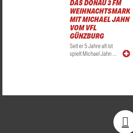
DAS DONAU 3 FM
WEIHNACHTSMARKT
MIT MICHAEL JAHN
VOM VFL
GÜNZBURG
Seit er 5 Jahre alt ist
spielt Michael Jahn …