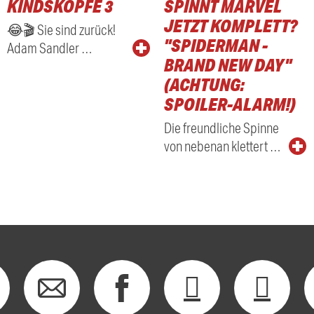
KINDSKÖPFE 3
SPINNT MARVEL
RADIO
JETZT KOMPLETT?
😂🎬 Sie sind zurück!
"SPIDERMAN -
Adam Sandler …
BRAND NEW DAY"
(ACHTUNG:
SPOILER-ALARM!)
Die freundliche Spinne
von nebenan klettert …