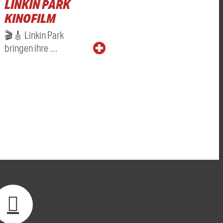
LINKIN PARK
KINOFILM
🎬🎸 Linkin Park
bringen ihre …