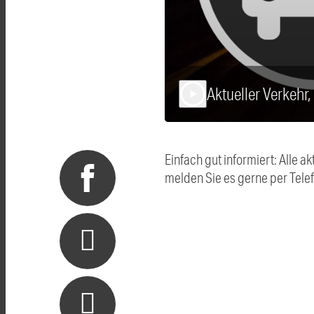
Aktueller Verkehr
play_arrow
Einfach gut informiert: Alle
melden Sie es gerne per Tel