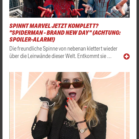
SPINNT MARVEL JETZT KOMPLETT?
"SPIDERMAN - BRAND NEW DAY" (ACHTUNG:
SPOILER-ALARM!)
Die freundliche Spinne von nebenan klettert wieder
über die Leinwände dieser Welt. Entkommt sie …