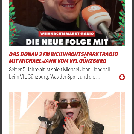
DAS DONAU 3 FM WEIHNACHTSMARKTRADIO
MIT MICHAEL JAHN VOM VFL GÜNZBURG
Seit er 5 Jahre alt ist spielt Michael Jahn Handball
beim VfL Günzburg. Was der Sport und die …