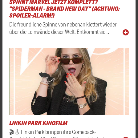
SPINNT MARVEL JETZT KOMPLETT?
"SPIDERMAN - BRAND NEW DAY" (ACHTUNG:
SPOILER-ALARM!)
Die freundliche Spinne von nebenan klettert wieder
über die Leinwände dieser Welt. Entkommt sie …
LINKIN PARK KINOFILM
🎬🎸 Linkin Park bringen ihre Comeback-