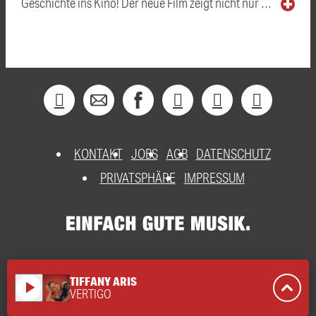
Geschichte ins Kino! Der neue Film zeigt nicht nur …
KONTAKT
JOBS
AGB
DATENSCHUTZ
PRIVATSPHÄRE
IMPRESSUM
TIFFANY ARIS
play_arrow
VERTIGO