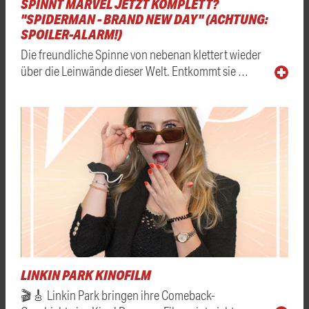
SPINNT MARVEL JETZT KOMPLETT?
"SPIDERMAN - BRAND NEW DAY" (ACHTUNG:
SPOILER-ALARM!)
Die freundliche Spinne von nebenan klettert wieder
über die Leinwände dieser Welt. Entkommt sie …
LINKIN PARK KINOFILM
🎬🎸 Linkin Park bringen ihre Comeback-