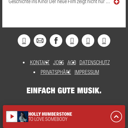
Geschichte ins Kino! Der neue Film zeigt nicht nur …
KONTAKT
JOBS
AGB
DATENSCHUTZ
PRIVATSPHÄRE
IMPRESSUM
HOLLY HUMBERSTONE
play_arrow
TO LOVE SOMEBODY