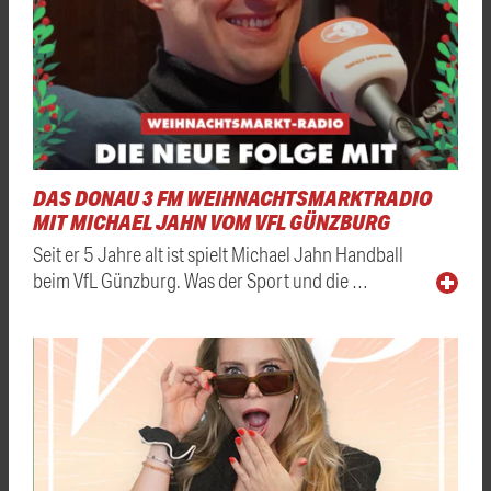
DAS DONAU 3 FM WEIHNACHTSMARKTRADIO
MIT MICHAEL JAHN VOM VFL GÜNZBURG
Seit er 5 Jahre alt ist spielt Michael Jahn Handball
beim VfL Günzburg. Was der Sport und die …