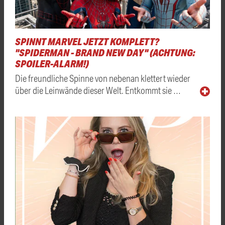
SPINNT MARVEL JETZT KOMPLETT?
"SPIDERMAN - BRAND NEW DAY" (ACHTUNG:
SPOILER-ALARM!)
Die freundliche Spinne von nebenan klettert wieder
über die Leinwände dieser Welt. Entkommt sie …