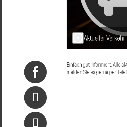
Aktueller Verkehr,
play_arrow
Einfach gut informiert: Alle
melden Sie es gerne per Tel