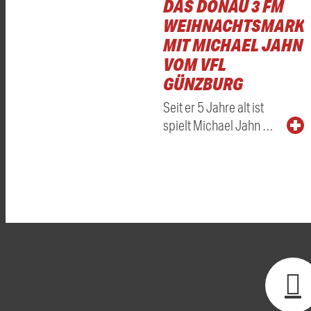
DAS DONAU 3 FM
WEIHNACHTSMARKT
MIT MICHAEL JAHN
VOM VFL
GÜNZBURG
Seit er 5 Jahre alt ist
spielt Michael Jahn …