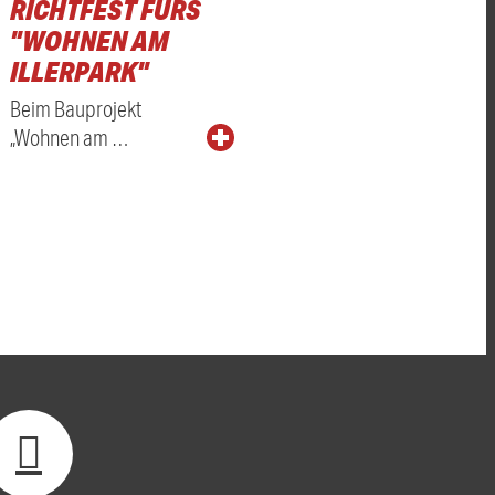
RICHTFEST FÜRS
"WOHNEN AM
ILLERPARK"
Beim Bauprojekt
„Wohnen am …