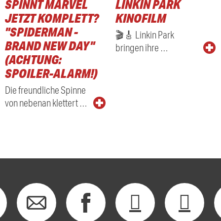
SPINNT MARVEL
LINKIN PARK
RADIO
JETZT KOMPLETT?
KINOFILM
"SPIDERMAN -
🎬🎸 Linkin Park
BRAND NEW DAY"
bringen ihre …
(ACHTUNG:
SPOILER-ALARM!)
Die freundliche Spinne
von nebenan klettert …