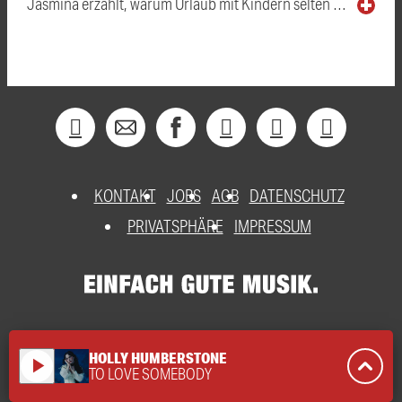
Jasmina erzählt, warum Urlaub mit Kindern selten …
KONTAKT
JOBS
AGB
DATENSCHUTZ
PRIVATSPHÄRE
IMPRESSUM
HOLLY HUMBERSTONE
play_arrow
TO LOVE SOMEBODY