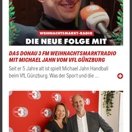
DAS DONAU 3 FM WEIHNACHTSMARKTRADIO
MIT MICHAEL JAHN VOM VFL GÜNZBURG
Seit er 5 Jahre alt ist spielt Michael Jahn Handball
beim VfL Günzburg. Was der Sport und die …