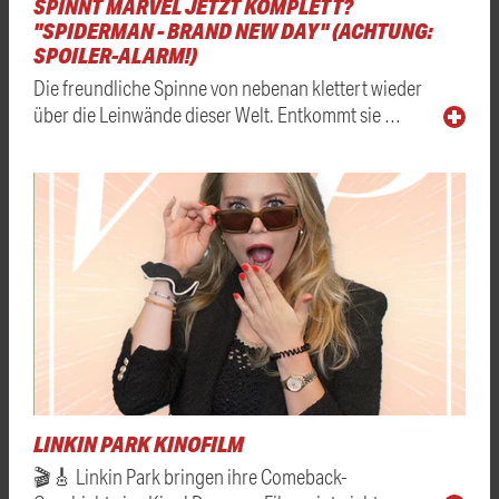
SPINNT MARVEL JETZT KOMPLETT?
"SPIDERMAN - BRAND NEW DAY" (ACHTUNG:
SPOILER-ALARM!)
Die freundliche Spinne von nebenan klettert wieder
über die Leinwände dieser Welt. Entkommt sie …
LINKIN PARK KINOFILM
🎬🎸 Linkin Park bringen ihre Comeback-