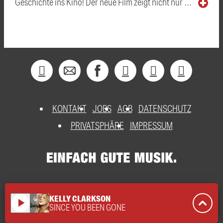
Geschichte ins Kino! Der neue Film zeigt nicht nur …
KONTAKT
JOBS
AGB
DATENSCHUTZ
PRIVATSPHÄRE
IMPRESSUM
KELLY CLARKSON
play_arrow
SINCE YOU BEEN GONE