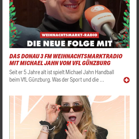
DAS DONAU 3 FM WEIHNACHTSMARKTRADIO
MIT MICHAEL JAHN VOM VFL GÜNZBURG
Seit er 5 Jahre alt ist spielt Michael Jahn Handball
beim VfL Günzburg. Was der Sport und die …