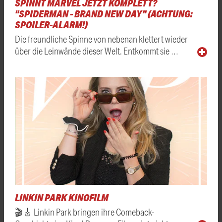
SPINNT MARVEL JETZT KOMPLETT?
"SPIDERMAN - BRAND NEW DAY" (ACHTUNG:
SPOILER-ALARM!)
Die freundliche Spinne von nebenan klettert wieder
über die Leinwände dieser Welt. Entkommt sie …
LINKIN PARK KINOFILM
🎬🎸 Linkin Park bringen ihre Comeback-