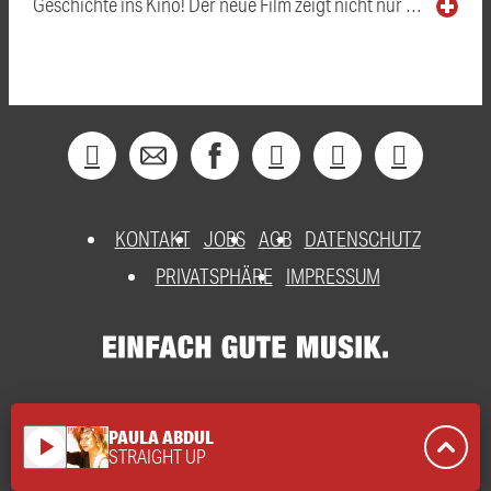
Geschichte ins Kino! Der neue Film zeigt nicht nur …
KONTAKT
JOBS
AGB
DATENSCHUTZ
PRIVATSPHÄRE
IMPRESSUM
PAULA ABDUL
play_arrow
STRAIGHT UP