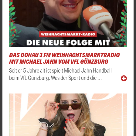
DAS DONAU 3 FM WEIHNACHTSMARKTRADIO
MIT MICHAEL JAHN VOM VFL GÜNZBURG
Seit er 5 Jahre alt ist spielt Michael Jahn Handball
beim VfL Günzburg. Was der Sport und die …