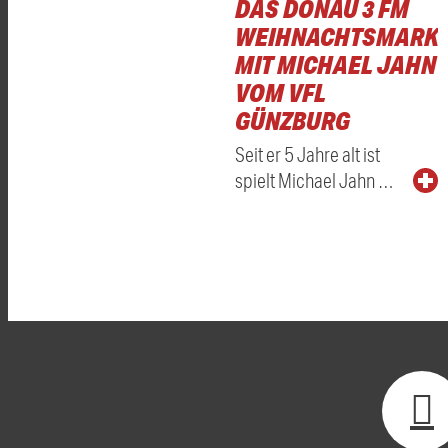
DAS DONAU 3 FM
WEIHNACHTSMARKT
MIT MICHAEL JAHN
VOM VFL
GÜNZBURG
Seit er 5 Jahre alt ist
spielt Michael Jahn …