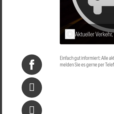
Aktueller Verkehr
play_arrow
Einfach gut informiert: Alle
melden Sie es gerne per Tel