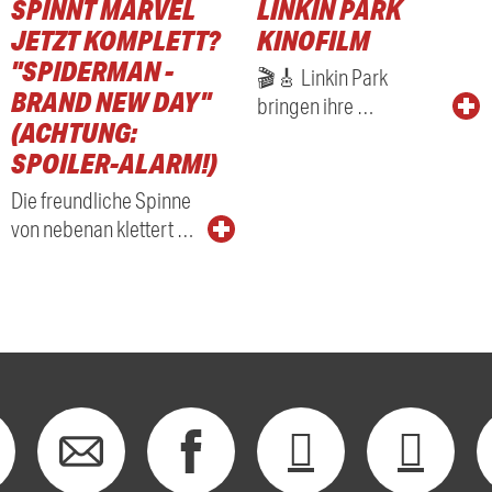
SPINNT MARVEL
LINKIN PARK
RADIO
JETZT KOMPLETT?
KINOFILM
"SPIDERMAN -
🎬🎸 Linkin Park
BRAND NEW DAY"
bringen ihre …
(ACHTUNG:
SPOILER-ALARM!)
Die freundliche Spinne
von nebenan klettert …