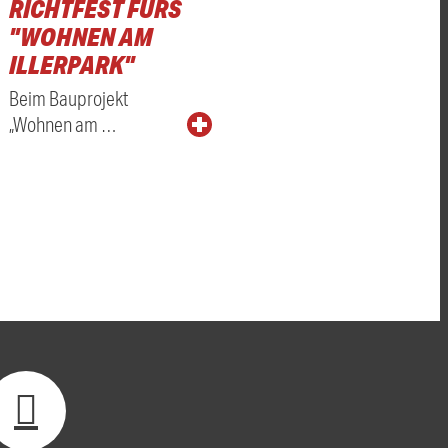
RICHTFEST FÜRS
"WOHNEN AM
ILLERPARK"
Beim Bauprojekt
„Wohnen am …