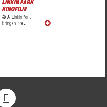
LINKIN PARK
KINOFILM
🎬🎸 Linkin Park
bringen ihre …