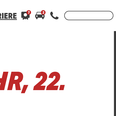
7
2
IERE
3
400
400
WhatsApp 01520 242 3333
WhatsApp 01520 242 3333
oder per
oder per
R, 22.