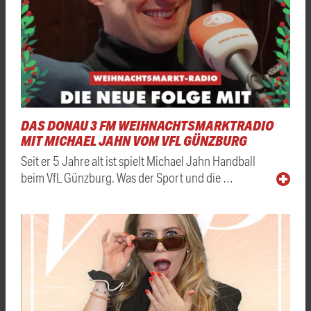
DAS DONAU 3 FM WEIHNACHTSMARKTRADIO
MIT MICHAEL JAHN VOM VFL GÜNZBURG
Seit er 5 Jahre alt ist spielt Michael Jahn Handball
beim VfL Günzburg. Was der Sport und die …