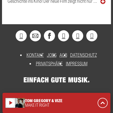
Geschichte ins Kino! Der neue Film zeigt nicht nur …
KONTAKT
JOBS
AGB
DATENSCHUTZ
PRIVATSPHÄRE
IMPRESSUM
TOM GREGORY & VIZE
play_arrow
MAKE IT RIGHT