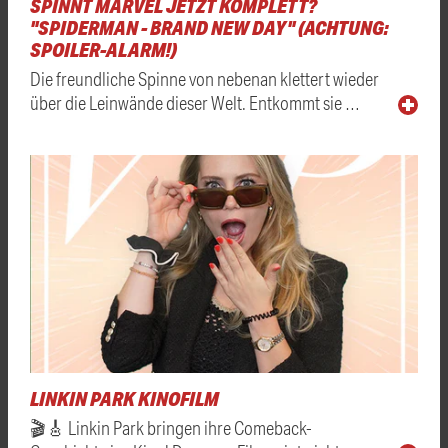
SPINNT MARVEL JETZT KOMPLETT?
"SPIDERMAN - BRAND NEW DAY" (ACHTUNG:
SPOILER-ALARM!)
Die freundliche Spinne von nebenan klettert wieder
über die Leinwände dieser Welt. Entkommt sie …
LINKIN PARK KINOFILM
🎬🎸 Linkin Park bringen ihre Comeback-