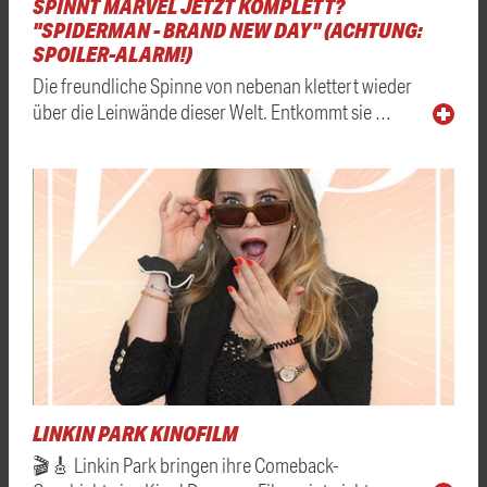
SPINNT MARVEL JETZT KOMPLETT?
"SPIDERMAN - BRAND NEW DAY" (ACHTUNG:
SPOILER-ALARM!)
Die freundliche Spinne von nebenan klettert wieder
über die Leinwände dieser Welt. Entkommt sie …
LINKIN PARK KINOFILM
🎬🎸 Linkin Park bringen ihre Comeback-