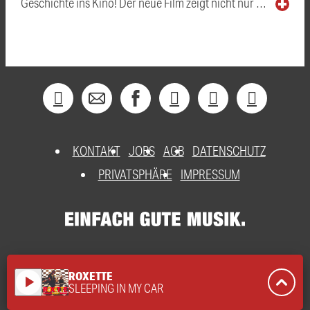
Geschichte ins Kino! Der neue Film zeigt nicht nur …
KONTAKT
JOBS
AGB
DATENSCHUTZ
PRIVATSPHÄRE
IMPRESSUM
ROXETTE
play_arrow
SLEEPING IN MY CAR