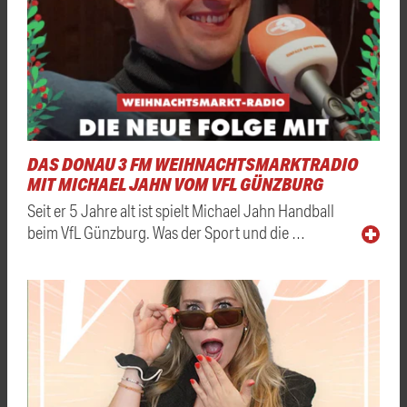
DAS DONAU 3 FM WEIHNACHTSMARKTRADIO
MIT MICHAEL JAHN VOM VFL GÜNZBURG
Seit er 5 Jahre alt ist spielt Michael Jahn Handball
beim VfL Günzburg. Was der Sport und die …