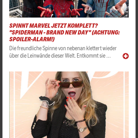
SPINNT MARVEL JETZT KOMPLETT?
"SPIDERMAN - BRAND NEW DAY" (ACHTUNG:
SPOILER-ALARM!)
Die freundliche Spinne von nebenan klettert wieder
über die Leinwände dieser Welt. Entkommt sie …