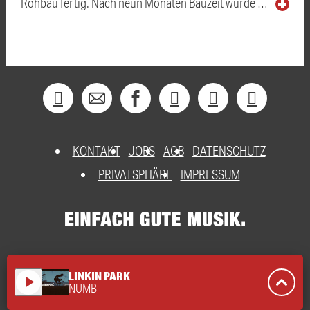
Rohbau fertig. Nach neun Monaten Bauzeit wurde …
KONTAKT
JOBS
AGB
DATENSCHUTZ
PRIVATSPHÄRE
IMPRESSUM
LINKIN PARK
play_arrow
NUMB