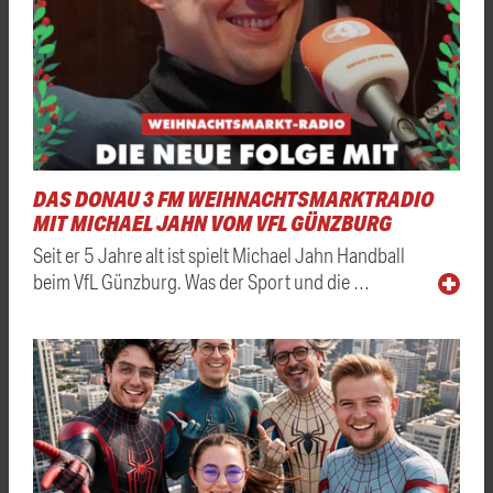
DAS DONAU 3 FM WEIHNACHTSMARKTRADIO
MIT MICHAEL JAHN VOM VFL GÜNZBURG
Seit er 5 Jahre alt ist spielt Michael Jahn Handball
beim VfL Günzburg. Was der Sport und die …