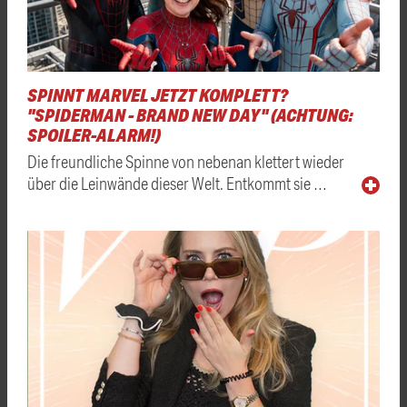
SPINNT MARVEL JETZT KOMPLETT?
"SPIDERMAN - BRAND NEW DAY" (ACHTUNG:
SPOILER-ALARM!)
Die freundliche Spinne von nebenan klettert wieder
über die Leinwände dieser Welt. Entkommt sie …