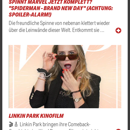
SPINNT MARVEL JETZT KOMPLETT?
"SPIDERMAN - BRAND NEW DAY" (ACHTUNG:
SPOILER-ALARM!)
Die freundliche Spinne von nebenan klettert wieder
über die Leinwände dieser Welt. Entkommt sie …
LINKIN PARK KINOFILM
🎬🎸 Linkin Park bringen ihre Comeback-