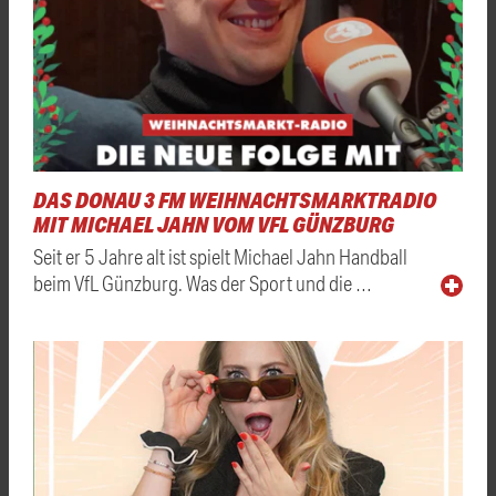
DAS DONAU 3 FM WEIHNACHTSMARKTRADIO
MIT MICHAEL JAHN VOM VFL GÜNZBURG
Seit er 5 Jahre alt ist spielt Michael Jahn Handball
beim VfL Günzburg. Was der Sport und die …