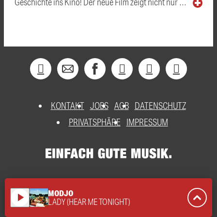
Geschichte ins Kino! Der neue Film zeigt nicht nur …
KONTAKT
JOBS
AGB
DATENSCHUTZ
PRIVATSPHÄRE
IMPRESSUM
MODJO
play_arrow
LADY (HEAR ME TONIGHT)