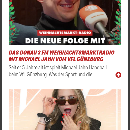
DAS DONAU 3 FM WEIHNACHTSMARKTRADIO
MIT MICHAEL JAHN VOM VFL GÜNZBURG
Seit er 5 Jahre alt ist spielt Michael Jahn Handball
beim VfL Günzburg. Was der Sport und die …