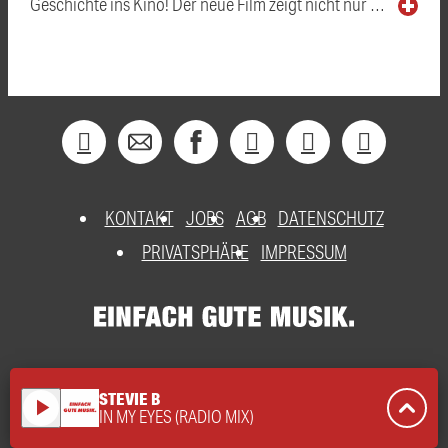
Geschichte ins Kino! Der neue Film zeigt nicht nur …
KONTAKT
JOBS
AGB
DATENSCHUTZ
PRIVATSPHÄRE
IMPRESSUM
STEVIE B
play_arrow
IN MY EYES (RADIO MIX)