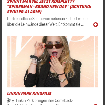
SPINNT MARVEL JETZT KOMPLETT?
"SPIDERMAN - BRAND NEW DAY" (ACHTUNG:
SPOILER-ALARM!)
Die freundliche Spinne von nebenan klettert wieder
über die Leinwände dieser Welt. Entkommt sie …
LINKIN PARK KINOFILM
🎬🎸 Linkin Park bringen ihre Comeback-