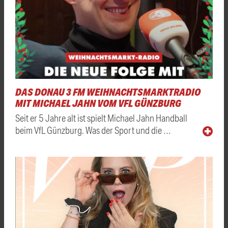
DAS DONAU 3 FM WEIHNACHTSMARKTRADIO
MIT MICHAEL JAHN VOM VFL GÜNZBURG
Seit er 5 Jahre alt ist spielt Michael Jahn Handball
beim VfL Günzburg. Was der Sport und die …