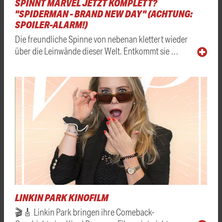
SPINNT MARVEL JETZT KOMPLETT?
"SPIDERMAN - BRAND NEW DAY" (ACHTUNG:
SPOILER-ALARM!)
Die freundliche Spinne von nebenan klettert wieder
über die Leinwände dieser Welt. Entkommt sie …
LINKIN PARK KINOFILM
🎬🎸 Linkin Park bringen ihre Comeback-