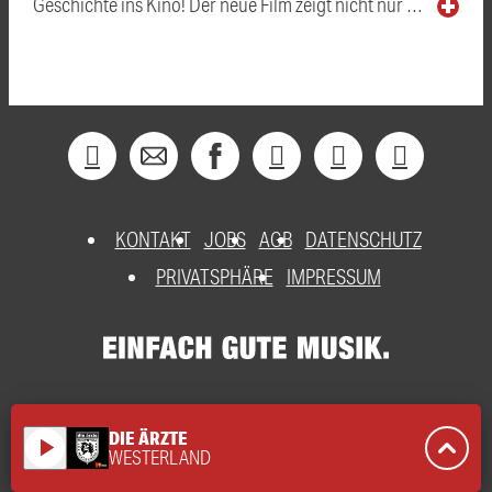
Geschichte ins Kino! Der neue Film zeigt nicht nur …
KONTAKT
JOBS
AGB
DATENSCHUTZ
PRIVATSPHÄRE
IMPRESSUM
DIE ÄRZTE
play_arrow
WESTERLAND