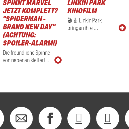
SPINNT MARVEL
LINKIN PARK
RADIO
JETZT KOMPLETT?
KINOFILM
"SPIDERMAN -
🎬🎸 Linkin Park
BRAND NEW DAY"
bringen ihre …
(ACHTUNG:
SPOILER-ALARM!)
Die freundliche Spinne
von nebenan klettert …