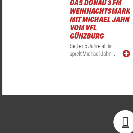
DAS DONAU 3 FM
WEIHNACHTSMARKT
MIT MICHAEL JAHN
VOM VFL
GÜNZBURG
Seit er 5 Jahre alt ist
spielt Michael Jahn …