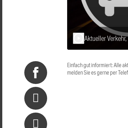
Aktueller Verkehr
play_arrow
Einfach gut informiert: Alle
melden Sie es gerne per Tel