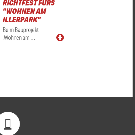
RICHTFEST FÜRS
"WOHNEN AM
ILLERPARK"
Beim Bauprojekt
„Wohnen am …