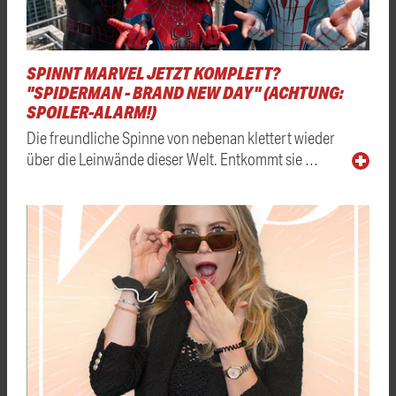
SPINNT MARVEL JETZT KOMPLETT?
"SPIDERMAN - BRAND NEW DAY" (ACHTUNG:
SPOILER-ALARM!)
Die freundliche Spinne von nebenan klettert wieder
über die Leinwände dieser Welt. Entkommt sie …