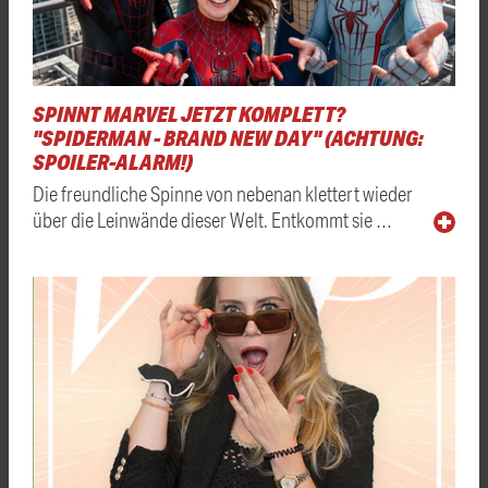
SPINNT MARVEL JETZT KOMPLETT?
"SPIDERMAN - BRAND NEW DAY" (ACHTUNG:
SPOILER-ALARM!)
Die freundliche Spinne von nebenan klettert wieder
über die Leinwände dieser Welt. Entkommt sie …