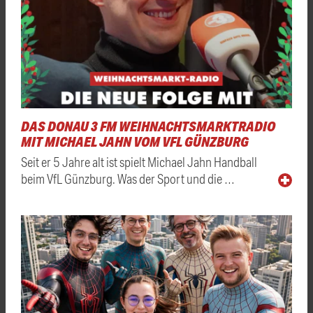
DAS DONAU 3 FM WEIHNACHTSMARKTRADIO
MIT MICHAEL JAHN VOM VFL GÜNZBURG
Seit er 5 Jahre alt ist spielt Michael Jahn Handball
beim VfL Günzburg. Was der Sport und die …