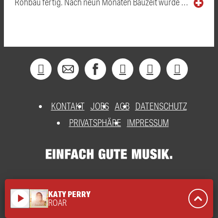
Rohbau fertig. Nach neun Monaten Bauzeit wurde …
KONTAKT
JOBS
AGB
DATENSCHUTZ
PRIVATSPHÄRE
IMPRESSUM
KATY PERRY
play_arrow
ROAR