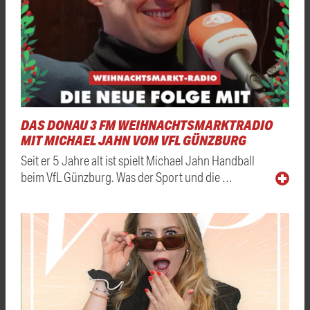
DAS DONAU 3 FM WEIHNACHTSMARKTRADIO
MIT MICHAEL JAHN VOM VFL GÜNZBURG
Seit er 5 Jahre alt ist spielt Michael Jahn Handball
beim VfL Günzburg. Was der Sport und die …