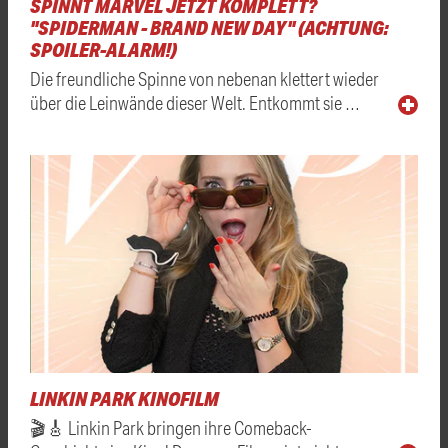
SPINNT MARVEL JETZT KOMPLETT?
"SPIDERMAN - BRAND NEW DAY" (ACHTUNG:
SPOILER-ALARM!)
Die freundliche Spinne von nebenan klettert wieder
über die Leinwände dieser Welt. Entkommt sie …
LINKIN PARK KINOFILM
🎬🎸 Linkin Park bringen ihre Comeback-