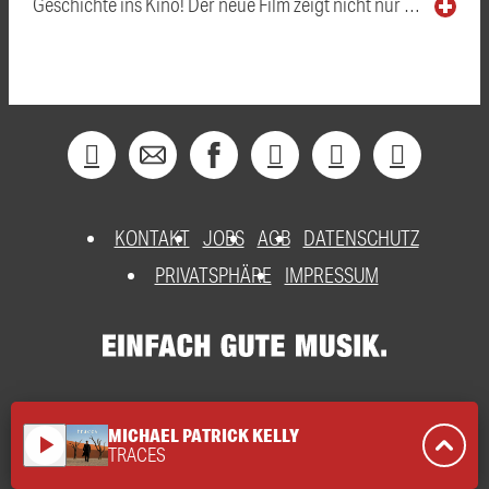
Geschichte ins Kino! Der neue Film zeigt nicht nur …
KONTAKT
JOBS
AGB
DATENSCHUTZ
PRIVATSPHÄRE
IMPRESSUM
MICHAEL PATRICK KELLY
play_arrow
TRACES