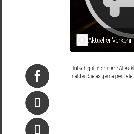
Aktueller Verkehr
play_arrow
Einfach gut informiert: Alle
melden Sie es gerne per Tel