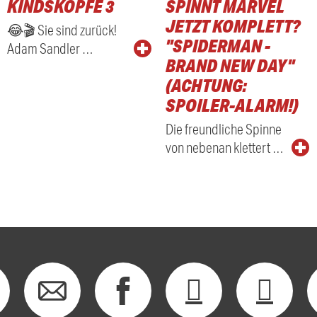
KINDSKÖPFE 3
SPINNT MARVEL
RADIO
JETZT KOMPLETT?
😂🎬 Sie sind zurück!
"SPIDERMAN -
Adam Sandler …
BRAND NEW DAY"
(ACHTUNG:
SPOILER-ALARM!)
Die freundliche Spinne
von nebenan klettert …