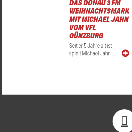
DAS DONAU 3 FM
WEIHNACHTSMARKT
MIT MICHAEL JAHN
VOM VFL
GÜNZBURG
Seit er 5 Jahre alt ist
spielt Michael Jahn …