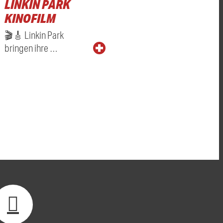
LINKIN PARK
KINOFILM
🎬🎸 Linkin Park
bringen ihre …