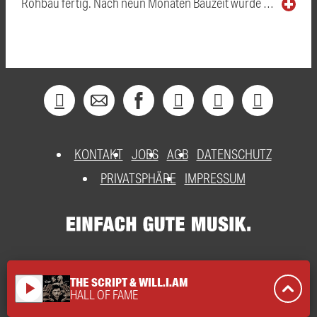
Rohbau fertig. Nach neun Monaten Bauzeit wurde …
KONTAKT
JOBS
AGB
DATENSCHUTZ
PRIVATSPHÄRE
IMPRESSUM
THE SCRIPT & WILL.I.AM
play_arrow
HALL OF FAME