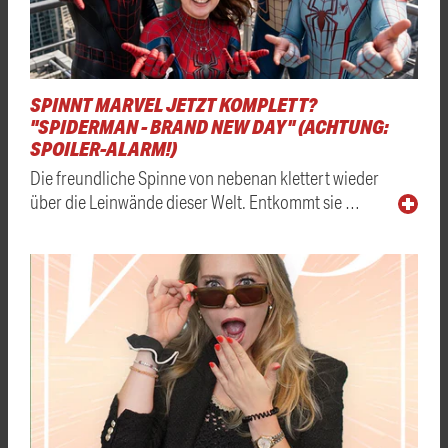
SPINNT MARVEL JETZT KOMPLETT?
"SPIDERMAN - BRAND NEW DAY" (ACHTUNG:
SPOILER-ALARM!)
Die freundliche Spinne von nebenan klettert wieder
über die Leinwände dieser Welt. Entkommt sie …