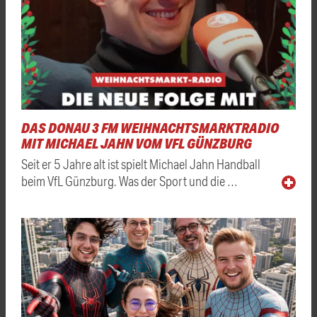
DAS DONAU 3 FM WEIHNACHTSMARKTRADIO
MIT MICHAEL JAHN VOM VFL GÜNZBURG
Seit er 5 Jahre alt ist spielt Michael Jahn Handball
beim VfL Günzburg. Was der Sport und die …