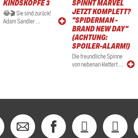
KINDSKÖPFE 3
SPINNT MARVEL
RADIO
JETZT KOMPLETT?
😂🎬 Sie sind zurück!
"SPIDERMAN -
Adam Sandler …
BRAND NEW DAY"
(ACHTUNG:
SPOILER-ALARM!)
Die freundliche Spinne
von nebenan klettert …