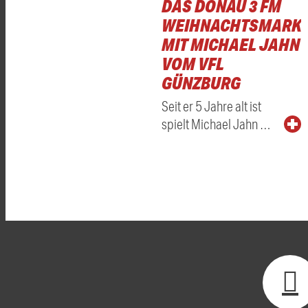
DAS DONAU 3 FM
WEIHNACHTSMARKT
MIT MICHAEL JAHN
VOM VFL
GÜNZBURG
Seit er 5 Jahre alt ist
spielt Michael Jahn …