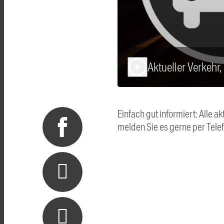
Aktueller Verkehr
play_arrow
Einfach gut informiert: Alle
melden Sie es gerne per Tel