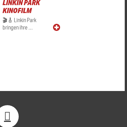
LINKIN PARK
KINOFILM
🎬🎸 Linkin Park
bringen ihre …