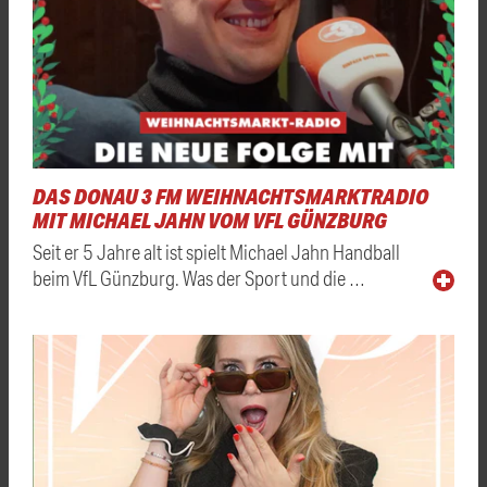
DAS DONAU 3 FM WEIHNACHTSMARKTRADIO
MIT MICHAEL JAHN VOM VFL GÜNZBURG
Seit er 5 Jahre alt ist spielt Michael Jahn Handball
beim VfL Günzburg. Was der Sport und die …