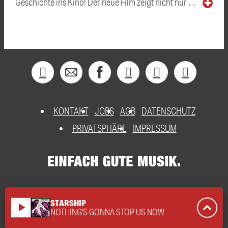
Geschichte ins Kino! Der neue Film zeigt nicht nur …
KONTAKT
JOBS
AGB
DATENSCHUTZ
PRIVATSPHÄRE
IMPRESSUM
STARSHIP
play_arrow
NOTHING'S GONNA STOP US NOW