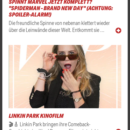
SPINNT MARVEL JETZT KOMPLETT?
"SPIDERMAN - BRAND NEW DAY" (ACHTUNG:
SPOILER-ALARM!)
Die freundliche Spinne von nebenan klettert wieder
über die Leinwände dieser Welt. Entkommt sie …
LINKIN PARK KINOFILM
🎬🎸 Linkin Park bringen ihre Comeback-