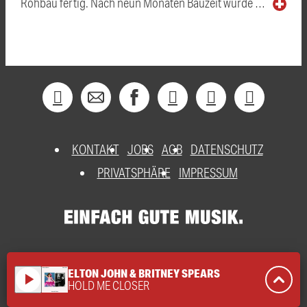
Rohbau fertig. Nach neun Monaten Bauzeit wurde …
KONTAKT
JOBS
AGB
DATENSCHUTZ
PRIVATSPHÄRE
IMPRESSUM
ELTON JOHN & BRITNEY SPEARS
play_arrow
HOLD ME CLOSER