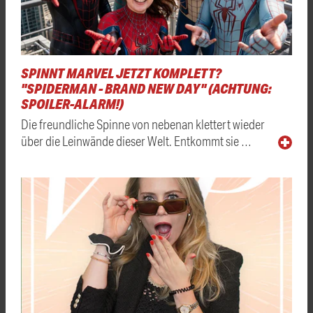
SPINNT MARVEL JETZT KOMPLETT?
"SPIDERMAN - BRAND NEW DAY" (ACHTUNG:
SPOILER-ALARM!)
Die freundliche Spinne von nebenan klettert wieder
über die Leinwände dieser Welt. Entkommt sie …