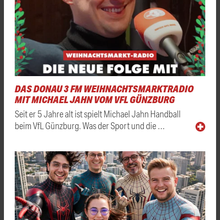
DAS DONAU 3 FM WEIHNACHTSMARKTRADIO
MIT MICHAEL JAHN VOM VFL GÜNZBURG
Seit er 5 Jahre alt ist spielt Michael Jahn Handball
beim VfL Günzburg. Was der Sport und die …