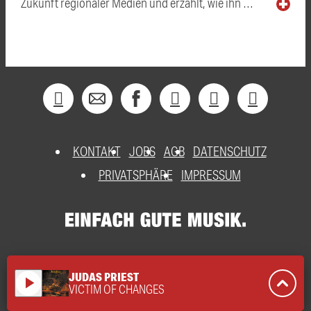
Zukunft regionaler Medien und erzählt, wie ihn …
KONTAKT
JOBS
AGB
DATENSCHUTZ
PRIVATSPHÄRE
IMPRESSUM
JUDAS PRIEST
play_arrow
VICTIM OF CHANGES