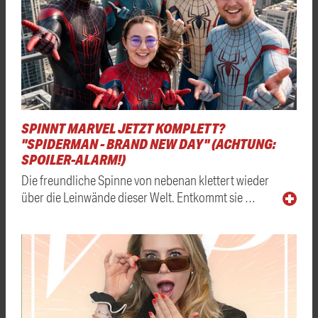
SPINNT MARVEL JETZT KOMPLETT?
"SPIDERMAN - BRAND NEW DAY" (ACHTUNG:
SPOILER-ALARM!)
Die freundliche Spinne von nebenan klettert wieder
über die Leinwände dieser Welt. Entkommt sie …