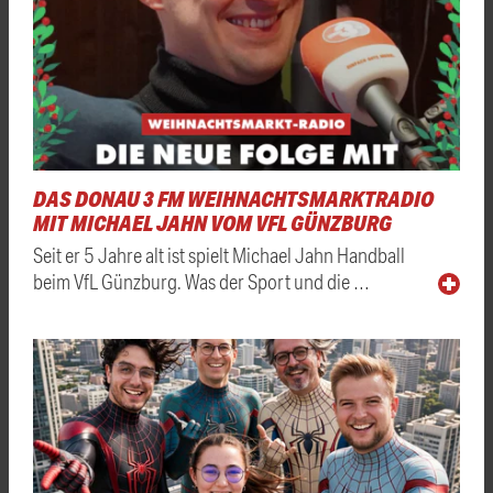
DAS DONAU 3 FM WEIHNACHTSMARKTRADIO
MIT MICHAEL JAHN VOM VFL GÜNZBURG
Seit er 5 Jahre alt ist spielt Michael Jahn Handball
beim VfL Günzburg. Was der Sport und die …