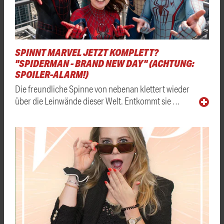
SPINNT MARVEL JETZT KOMPLETT?
"SPIDERMAN - BRAND NEW DAY" (ACHTUNG:
SPOILER-ALARM!)
Die freundliche Spinne von nebenan klettert wieder
über die Leinwände dieser Welt. Entkommt sie …