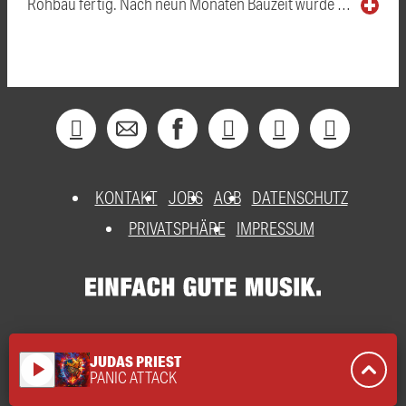
Rohbau fertig. Nach neun Monaten Bauzeit wurde …
KONTAKT
JOBS
AGB
DATENSCHUTZ
PRIVATSPHÄRE
IMPRESSUM
JUDAS PRIEST
play_arrow
PANIC ATTACK