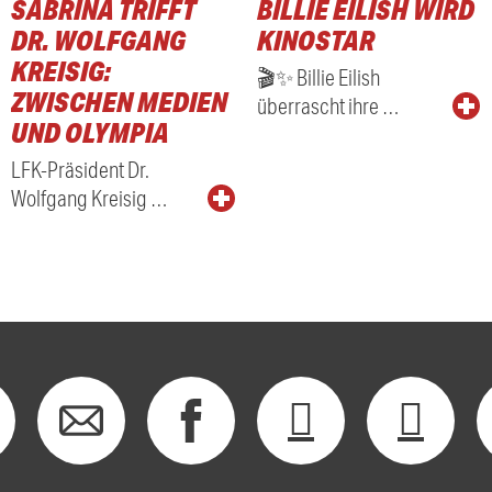
SABRINA TRIFFT
BILLIE EILISH WIRD
RADIO
DR. WOLFGANG
KINOSTAR
KREISIG:
🎬✨ Billie Eilish
ZWISCHEN MEDIEN
überrascht ihre …
UND OLYMPIA
LFK-Präsident Dr.
Wolfgang Kreisig …