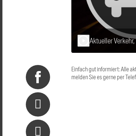
Aktueller Verkehr
play_arrow
Einfach gut informiert: Alle
melden Sie es gerne per Tel