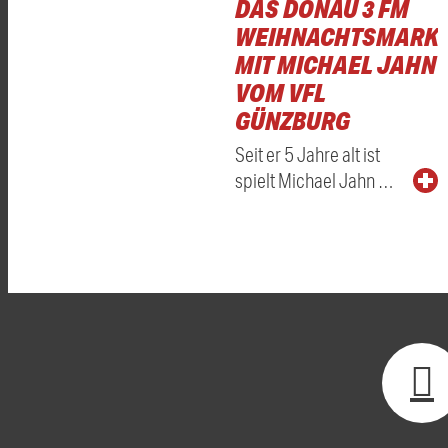
DAS DONAU 3 FM
WEIHNACHTSMARKT
MIT MICHAEL JAHN
VOM VFL
GÜNZBURG
Seit er 5 Jahre alt ist
spielt Michael Jahn …