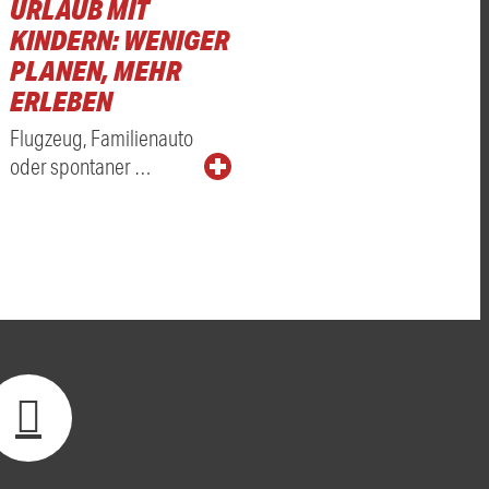
URLAUB MIT
KINDERN: WENIGER
PLANEN, MEHR
ERLEBEN
Flugzeug, Familienauto
oder spontaner …