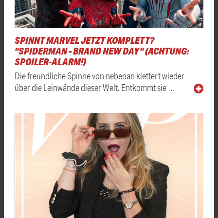
SPINNT MARVEL JETZT KOMPLETT?
"SPIDERMAN - BRAND NEW DAY" (ACHTUNG:
SPOILER-ALARM!)
Die freundliche Spinne von nebenan klettert wieder
über die Leinwände dieser Welt. Entkommt sie …