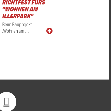
RICHTFEST FÜRS
"WOHNEN AM
ILLERPARK"
Beim Bauprojekt
„Wohnen am …