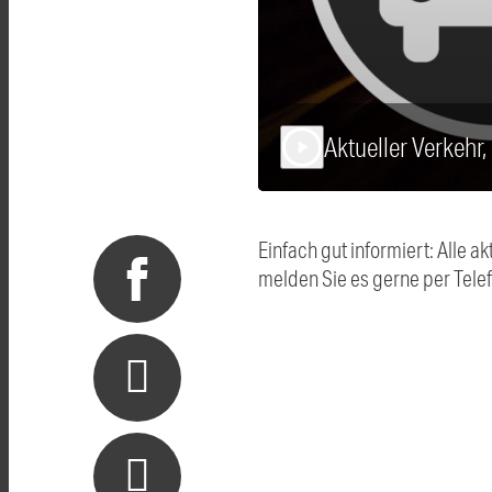
Aktueller Verkehr
play_arrow
Einfach gut informiert: Alle
melden Sie es gerne per Tel