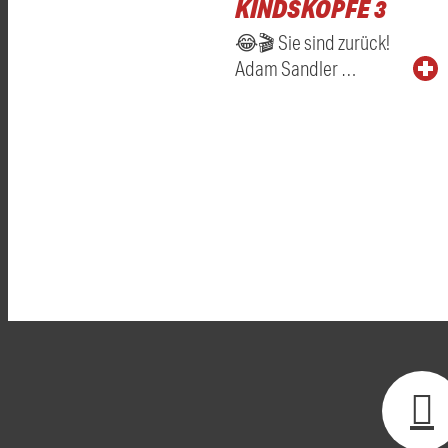
KINDSKÖPFE 3
😂🎬 Sie sind zurück!
Adam Sandler …