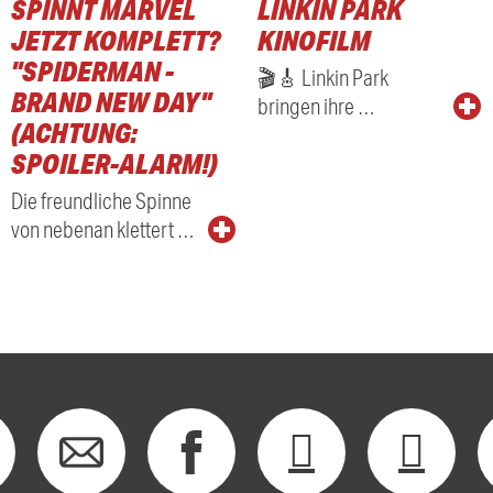
SPINNT MARVEL
LINKIN PARK
JETZT KOMPLETT?
KINOFILM
"SPIDERMAN -
🎬🎸 Linkin Park
BRAND NEW DAY"
bringen ihre …
(ACHTUNG:
SPOILER-ALARM!)
Die freundliche Spinne
von nebenan klettert …