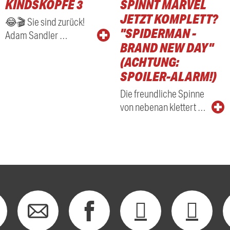
KINDSKÖPFE 3
SPINNT MARVEL
RADIO
JETZT KOMPLETT?
😂🎬 Sie sind zurück!
"SPIDERMAN -
Adam Sandler …
BRAND NEW DAY"
(ACHTUNG:
SPOILER-ALARM!)
Die freundliche Spinne
von nebenan klettert …