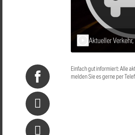
Aktueller Verkehr
play_arrow
Einfach gut informiert: Alle
melden Sie es gerne per Tel