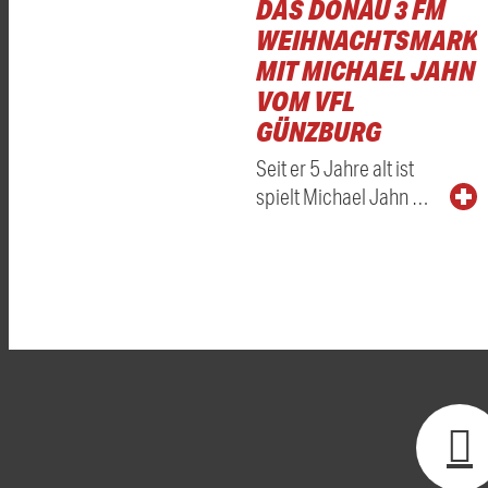
DAS DONAU 3 FM
WEIHNACHTSMARKT
MIT MICHAEL JAHN
VOM VFL
GÜNZBURG
Seit er 5 Jahre alt ist
spielt Michael Jahn …