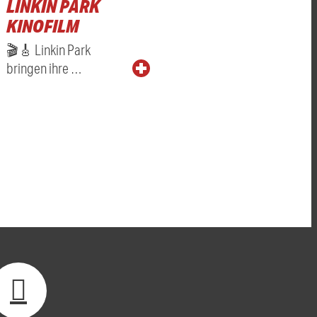
LINKIN PARK
KINOFILM
🎬🎸 Linkin Park
bringen ihre …