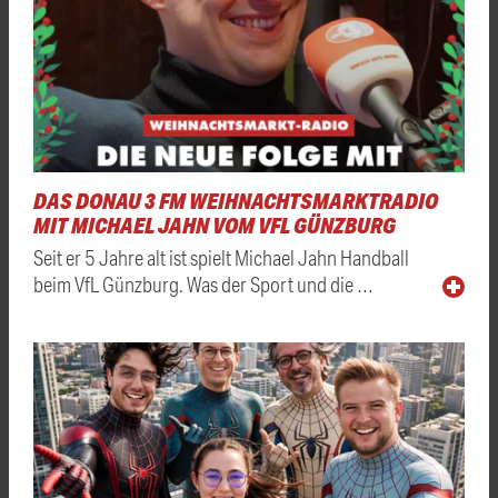
DAS DONAU 3 FM WEIHNACHTSMARKTRADIO
MIT MICHAEL JAHN VOM VFL GÜNZBURG
Seit er 5 Jahre alt ist spielt Michael Jahn Handball
beim VfL Günzburg. Was der Sport und die …