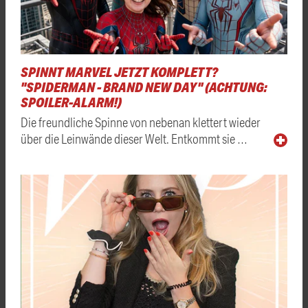
SPINNT MARVEL JETZT KOMPLETT?
"SPIDERMAN - BRAND NEW DAY" (ACHTUNG:
SPOILER-ALARM!)
Die freundliche Spinne von nebenan klettert wieder
über die Leinwände dieser Welt. Entkommt sie …