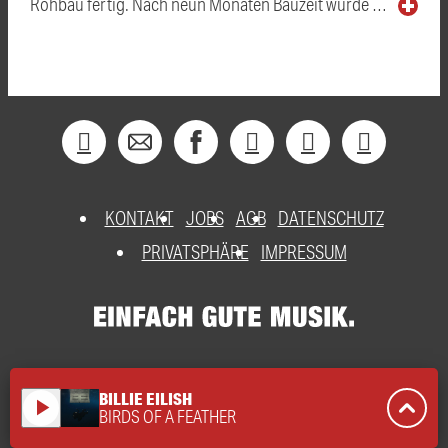
Rohbau fertig. Nach neun Monaten Bauzeit wurde …
KONTAKT
JOBS
AGB
DATENSCHUTZ
PRIVATSPHÄRE
IMPRESSUM
BILLIE EILISH
play_arrow
BIRDS OF A FEATHER