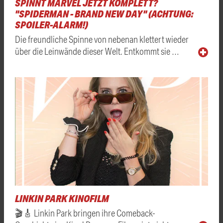
SPINNT MARVEL JETZT KOMPLETT?
"SPIDERMAN - BRAND NEW DAY" (ACHTUNG:
SPOILER-ALARM!)
Die freundliche Spinne von nebenan klettert wieder
über die Leinwände dieser Welt. Entkommt sie …
LINKIN PARK KINOFILM
🎬🎸 Linkin Park bringen ihre Comeback-