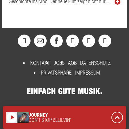
Geschichte ins Kino! Der neue Film zeigt nicht nur …
KONTAKT
JOBS
AGB
DATENSCHUTZ
PRIVATSPHÄRE
IMPRESSUM
JOURNEY
play_arrow
DON'T STOP BELIEVIN'