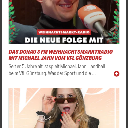
DAS DONAU 3 FM WEIHNACHTSMARKTRADIO
MIT MICHAEL JAHN VOM VFL GÜNZBURG
Seit er 5 Jahre alt ist spielt Michael Jahn Handball
beim VfL Günzburg. Was der Sport und die …