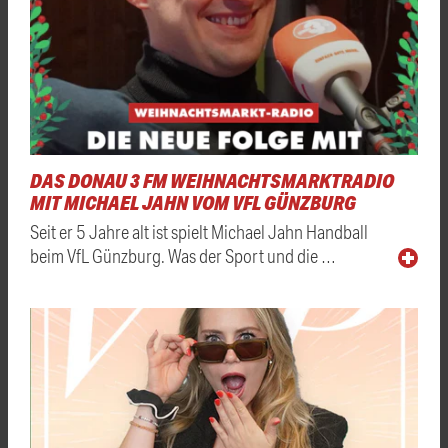
DAS DONAU 3 FM WEIHNACHTSMARKTRADIO
MIT MICHAEL JAHN VOM VFL GÜNZBURG
Seit er 5 Jahre alt ist spielt Michael Jahn Handball
beim VfL Günzburg. Was der Sport und die …