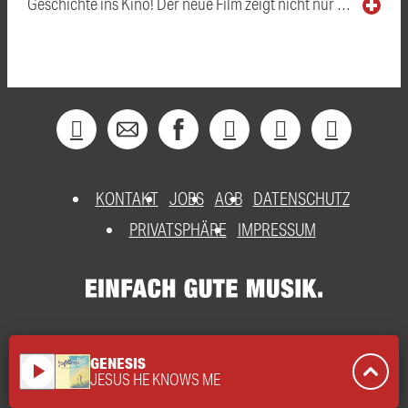
Geschichte ins Kino! Der neue Film zeigt nicht nur …
KONTAKT
JOBS
AGB
DATENSCHUTZ
PRIVATSPHÄRE
IMPRESSUM
GENESIS
play_arrow
JESUS HE KNOWS ME