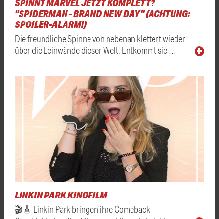
SPINNT MARVEL JETZT KOMPLETT?
"SPIDERMAN - BRAND NEW DAY" (ACHTUNG:
SPOILER-ALARM!)
Die freundliche Spinne von nebenan klettert wieder
über die Leinwände dieser Welt. Entkommt sie …
LINKIN PARK KINOFILM
🎬🎸 Linkin Park bringen ihre Comeback-