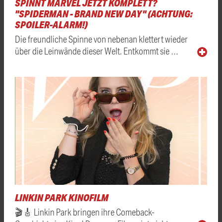
SPINNT MARVEL JETZT KOMPLETT?
"SPIDERMAN - BRAND NEW DAY" (ACHTUNG:
SPOILER-ALARM!)
Die freundliche Spinne von nebenan klettert wieder
über die Leinwände dieser Welt. Entkommt sie …
LINKIN PARK KINOFILM
🎬🎸 Linkin Park bringen ihre Comeback-