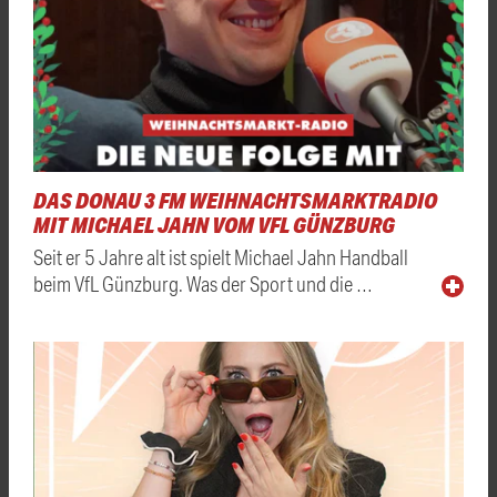
DAS DONAU 3 FM WEIHNACHTSMARKTRADIO
MIT MICHAEL JAHN VOM VFL GÜNZBURG
Seit er 5 Jahre alt ist spielt Michael Jahn Handball
beim VfL Günzburg. Was der Sport und die …