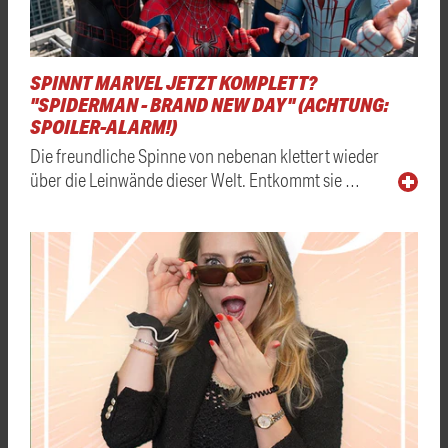
SPINNT MARVEL JETZT KOMPLETT?
"SPIDERMAN - BRAND NEW DAY" (ACHTUNG:
SPOILER-ALARM!)
Die freundliche Spinne von nebenan klettert wieder
über die Leinwände dieser Welt. Entkommt sie …