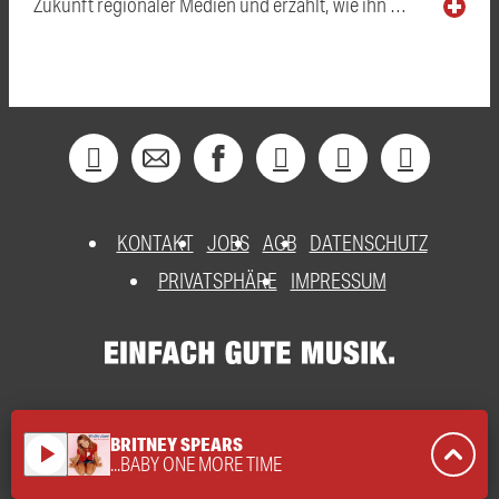
Zukunft regionaler Medien und erzählt, wie ihn …
KONTAKT
JOBS
AGB
DATENSCHUTZ
PRIVATSPHÄRE
IMPRESSUM
BRITNEY SPEARS
play_arrow
...BABY ONE MORE TIME