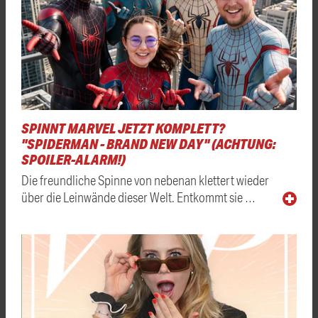
SPINNT MARVEL JETZT KOMPLETT?
"SPIDERMAN - BRAND NEW DAY" (ACHTUNG:
SPOILER-ALARM!)
Die freundliche Spinne von nebenan klettert wieder
über die Leinwände dieser Welt. Entkommt sie …