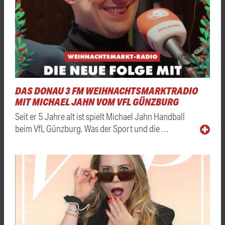
DAS DONAU 3 FM WEIHNACHTSMARKTRADIO
MIT MICHAEL JAHN VOM VFL GÜNZBURG
Seit er 5 Jahre alt ist spielt Michael Jahn Handball
beim VfL Günzburg. Was der Sport und die …