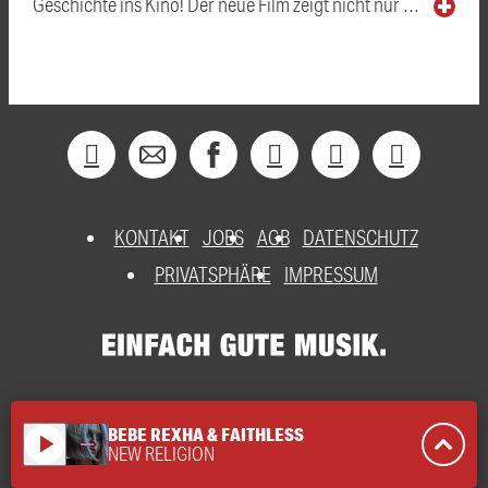
Geschichte ins Kino! Der neue Film zeigt nicht nur …
KONTAKT
JOBS
AGB
DATENSCHUTZ
PRIVATSPHÄRE
IMPRESSUM
BEBE REXHA & FAITHLESS
play_arrow
NEW RELIGION