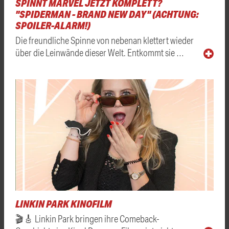
SPINNT MARVEL JETZT KOMPLETT?
"SPIDERMAN - BRAND NEW DAY" (ACHTUNG:
SPOILER-ALARM!)
Die freundliche Spinne von nebenan klettert wieder
über die Leinwände dieser Welt. Entkommt sie …
LINKIN PARK KINOFILM
🎬🎸 Linkin Park bringen ihre Comeback-