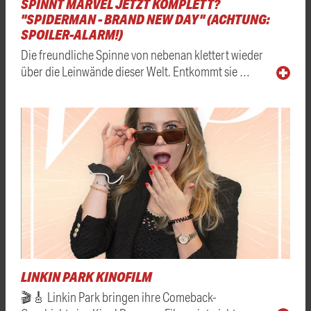
SPINNT MARVEL JETZT KOMPLETT?
"SPIDERMAN - BRAND NEW DAY" (ACHTUNG:
SPOILER-ALARM!)
Die freundliche Spinne von nebenan klettert wieder
über die Leinwände dieser Welt. Entkommt sie …
LINKIN PARK KINOFILM
🎬🎸 Linkin Park bringen ihre Comeback-