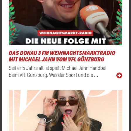
DAS DONAU 3 FM WEIHNACHTSMARKTRADIO
MIT MICHAEL JAHN VOM VFL GÜNZBURG
Seit er 5 Jahre alt ist spielt Michael Jahn Handball
beim VfL Günzburg. Was der Sport und die …