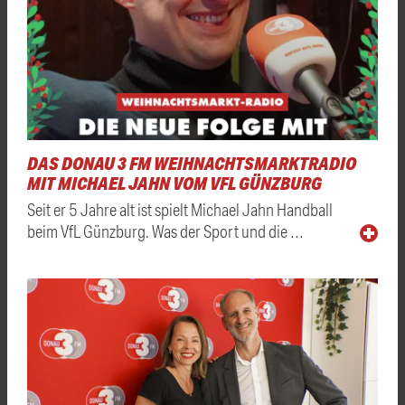
DAS DONAU 3 FM WEIHNACHTSMARKTRADIO
MIT MICHAEL JAHN VOM VFL GÜNZBURG
Seit er 5 Jahre alt ist spielt Michael Jahn Handball
beim VfL Günzburg. Was der Sport und die …