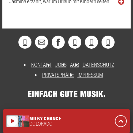
Jasmina erzählt, warum Urlaub mit Kindern selten …
KONTAKT
JOBS
AGB
DATENSCHUTZ
PRIVATSPHÄRE
IMPRESSUM
MILKY CHANCE
play_arrow
COLORADO