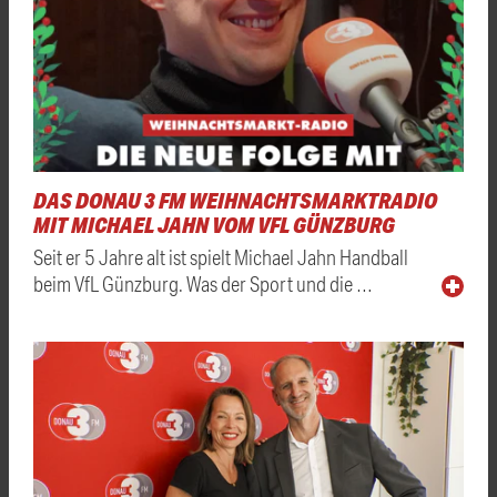
DAS DONAU 3 FM WEIHNACHTSMARKTRADIO
MIT MICHAEL JAHN VOM VFL GÜNZBURG
Seit er 5 Jahre alt ist spielt Michael Jahn Handball
beim VfL Günzburg. Was der Sport und die …