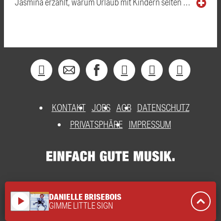
Jasmina erzählt, warum Urlaub mit Kindern selten …
KONTAKT
JOBS
AGB
DATENSCHUTZ
PRIVATSPHÄRE
IMPRESSUM
DANIELLE BRISEBOIS
play_arrow
GIMME LITTLE SIGN