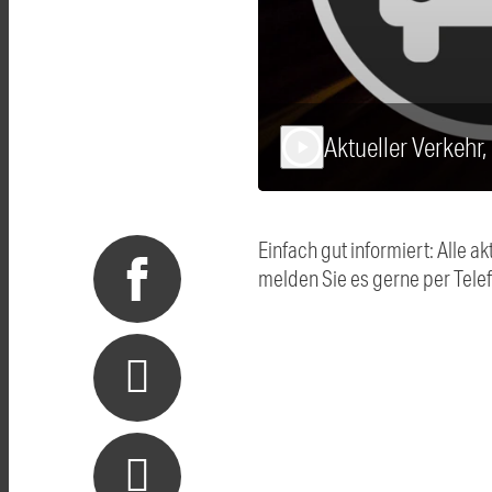
Aktueller Verkehr
play_arrow
Einfach gut informiert: Alle
melden Sie es gerne per Tel