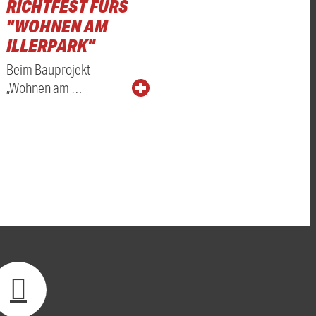
RICHTFEST FÜRS
"WOHNEN AM
ILLERPARK"
Beim Bauprojekt
„Wohnen am …