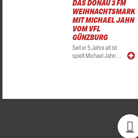
DAS DONAU 3 FM
WEIHNACHTSMARKT
MIT MICHAEL JAHN
VOM VFL
GÜNZBURG
Seit er 5 Jahre alt ist
spielt Michael Jahn …