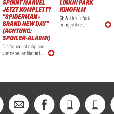
SPINNT MARVEL
LINKIN PARK
RADIO
JETZT KOMPLETT?
KINOFILM
"SPIDERMAN -
🎬🎸 Linkin Park
BRAND NEW DAY"
bringen ihre …
(ACHTUNG:
SPOILER-ALARM!)
Die freundliche Spinne
von nebenan klettert …