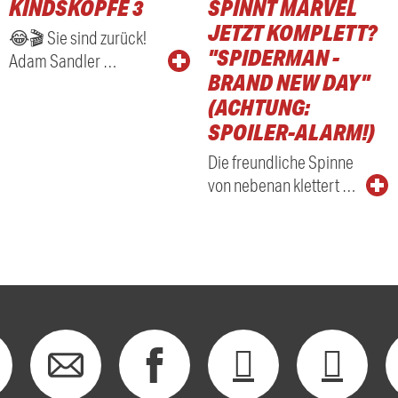
KINDSKÖPFE 3
SPINNT MARVEL
RADIO
JETZT KOMPLETT?
😂🎬 Sie sind zurück!
"SPIDERMAN -
Adam Sandler …
BRAND NEW DAY"
(ACHTUNG:
SPOILER-ALARM!)
Die freundliche Spinne
von nebenan klettert …