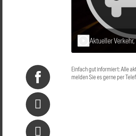
Aktueller Verkehr
play_arrow
Einfach gut informiert: Alle
melden Sie es gerne per Tel