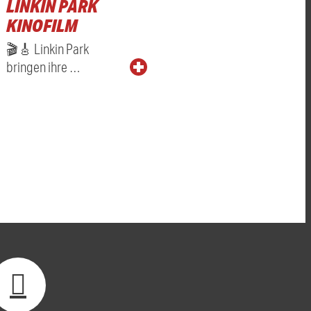
LINKIN PARK
KINOFILM
🎬🎸 Linkin Park
bringen ihre …