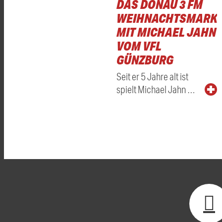
DAS DONAU 3 FM
WEIHNACHTSMARKT
MIT MICHAEL JAHN
VOM VFL
GÜNZBURG
Seit er 5 Jahre alt ist
spielt Michael Jahn …