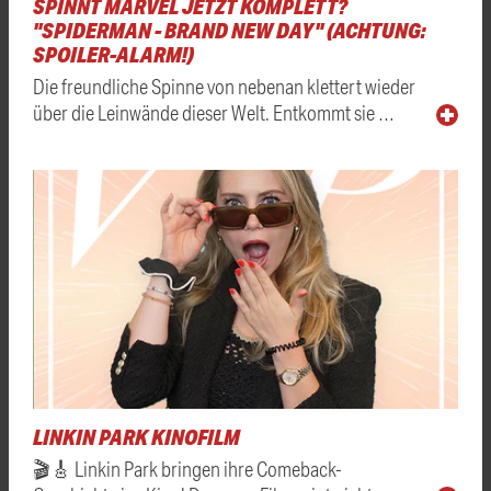
SPINNT MARVEL JETZT KOMPLETT?
"SPIDERMAN - BRAND NEW DAY" (ACHTUNG:
SPOILER-ALARM!)
Die freundliche Spinne von nebenan klettert wieder
über die Leinwände dieser Welt. Entkommt sie …
LINKIN PARK KINOFILM
🎬🎸 Linkin Park bringen ihre Comeback-