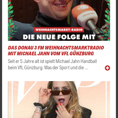
DAS DONAU 3 FM WEIHNACHTSMARKTRADIO
MIT MICHAEL JAHN VOM VFL GÜNZBURG
Seit er 5 Jahre alt ist spielt Michael Jahn Handball
beim VfL Günzburg. Was der Sport und die …