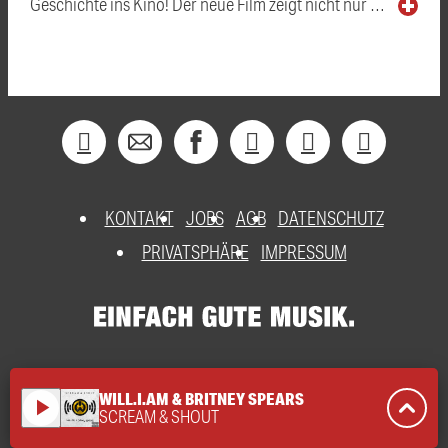
Geschichte ins Kino! Der neue Film zeigt nicht nur …
KONTAKT
JOBS
AGB
DATENSCHUTZ
PRIVATSPHÄRE
IMPRESSUM
WILL.I.AM & BRITNEY SPEARS
play_arrow
SCREAM & SHOUT