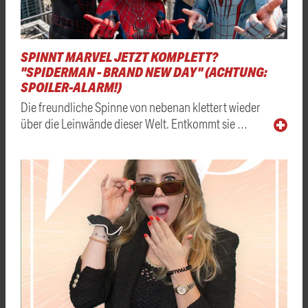
SPINNT MARVEL JETZT KOMPLETT?
"SPIDERMAN - BRAND NEW DAY" (ACHTUNG:
SPOILER-ALARM!)
Die freundliche Spinne von nebenan klettert wieder
über die Leinwände dieser Welt. Entkommt sie …